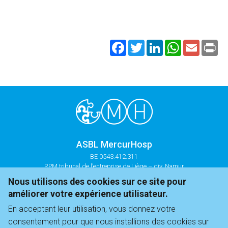
Facebook
Twitter
LinkedIn
WhatsApp
Email
Pri
ASBL MercurHosp
BE 0543.412.311
RPM tribunal de l’entreprise de Liège – div. Namur
Nous utilisons des cookies sur ce site pour
+32 81 35 44 21
améliorer votre expérience utilisateur.
infos@mercurhosp.be
En acceptant leur utilisation, vous donnez votre
consentement pour que nous installions des cookies sur
Chaussée de Marche, 604