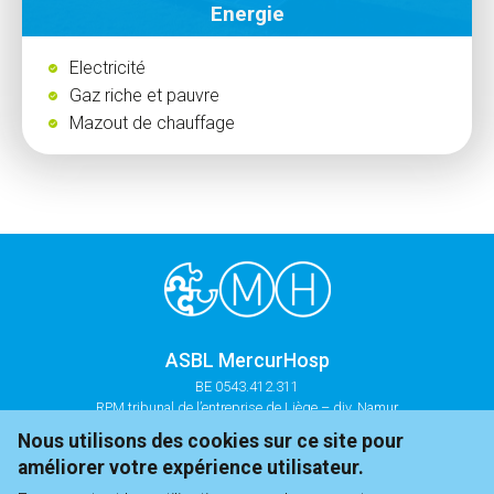
Energie
Electricité
Gaz riche et pauvre
Mazout de chauffage
ASBL MercurHosp
BE 0543.412.311
RPM tribunal de l’entreprise de Liège – div. Namur
Nous utilisons des cookies sur ce site pour
+32 81 35 44 21
améliorer votre expérience utilisateur.
infos@mercurhosp.be