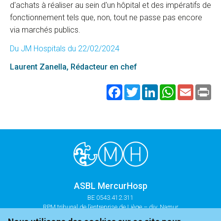
d'achats à réaliser au sein d'un hôpital et des impératifs de
fonctionnement tels que, non, tout ne passe pas encore
via marchés publics.
Du JM Hospitals du 22/02/2024
Laurent Zanella
, Rédacteur en chef
Facebook
Twitter
LinkedIn
WhatsApp
Email
Pri
ASBL MercurHosp
BE 0543.412.311
RPM tribunal de l’entreprise de Liège – div. Namur