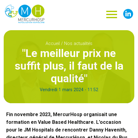
Menu
Men
responsi
soci
Aller
au
Accueil
Nos actualités
contenu
"Le meilleur prix ne
principal
suffit plus, il faut de la
qualité"
Date
Vendredi 1 mars 2024 - 11:52
de
publication
Fin novembre 2023, MercurHosp organisait une
formation en Value Based Healthcare. L'occasion
pour le JM Hospitals de rencontrer Danny Havenith,
directeur général de MercurHosp, et Nicolas du Bus