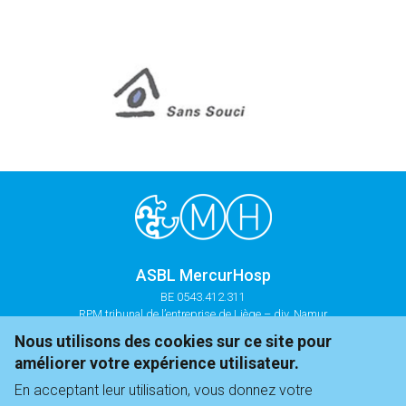
ASBL MercurHosp
BE 0543.412.311
RPM tribunal de l’entreprise de Liège – div. Namur
Nous utilisons des cookies sur ce site pour
+32 81 35 44 21
améliorer votre expérience utilisateur.
infos@mercurhosp.be
En acceptant leur utilisation, vous donnez votre