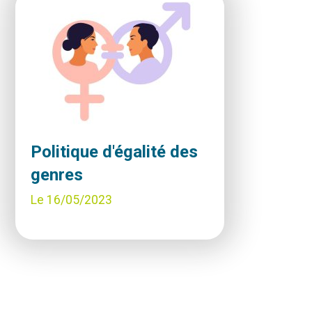
Politique d'égalité des
genres
Date
Le 16/05/2023
de
publication