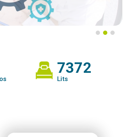
7372
pos
Lits